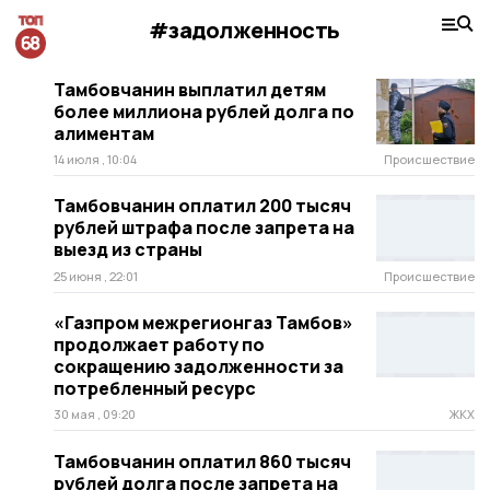
#задолженность
Тамбовчанин выплатил детям
более миллиона рублей долга по
алиментам
14 июля , 10:04
Происшествие
Тамбовчанин оплатил 200 тысяч
рублей штрафа после запрета на
выезд из страны
25 июня , 22:01
Происшествие
«Газпром межрегионгаз Тамбов»
продолжает работу по
сокращению задолженности за
потребленный ресурс
30 мая , 09:20
ЖКХ
Тамбовчанин оплатил 860 тысяч
рублей долга после запрета на