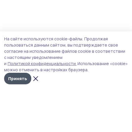
На сайте используются cookie-файлы.
Продолжая
пользоваться данным сайтом, вы подтверждаете свое
согласие на использование файлов cookie в соответствии
с настоящим уведомлением
и
Политикой конфиденциальности.
Использование «cookie»
можно отменить в настройках браузера.
Принять
РИА «ТОП68» -
Политика
конфиденциальности
новости
На сайте используются
Тамбова и
cookie-файлы. Продолжая
пользоваться данным
области