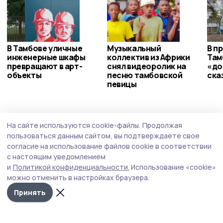
В Тамбове уличные
Музыкальный
В п
инженерные шкафы
коллектив из Африки
Там
превращают в арт-
снял видеоролик на
«до
объекты
песню тамбовской
ска
певицы
Политика
27 июля , 15:29
На сайте используются cookie-файлы.
Продолжая
Тамбовские эксперты обсудили доклад об
пользоваться данным сайтом, вы подтверждаете свое
итогах выдвижения кандидатов на
согласие на использование файлов cookie в соответствии
с настоящим уведомлением
выборах 2026 года
и
Политикой конфиденциальности.
Использование «cookie»
Политологи и журналисты на площадке Общественной
можно отменить в настройках браузера.
палаты Тамбовской области обсудили итоги
Принять
выдвижения кандидатов на выборах 2026 года.