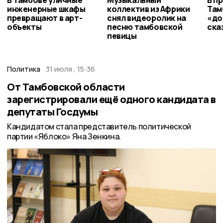
В Тамбове уличные
Музыкальный
В п
инженерные шкафы
коллектив из Африки
Там
превращают в арт-
снял видеоролик на
«до
объекты
песню тамбовской
ска
певицы
Политика
31 июля , 15:36
От Тамбовской области
зарегистрировали ещё одного кандидата в
депутаты Госдумы
Кандидатом стала представитель политической
партии «Яблоко» Яна Зенкина.