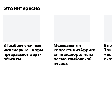
Это интересно
В Тамбове уличные
Музыкальный
В п
инженерные шкафы
коллектив из Африки
Там
превращают в арт-
снял видеоролик на
«до
объекты
песню тамбовской
ска
певицы