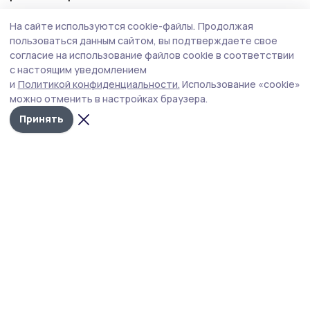
На сайте используются cookie-файлы.
Продолжая
пользоваться данным сайтом, вы подтверждаете свое
— Безусловно, будем помогать
согласие на использование файлов cookie в соответствии
с переподготовкой и трудоустройством всем
с настоящим уведомлением
ветеранам специальной военной операции.
и
Политикой конфиденциальности.
Использование «cookie»
Это направление является для всех нас одним
можно отменить в настройках браузера.
из приоритетных, — написал в своих
Принять
социальных сетях Евгений Первышов.