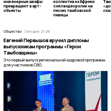
инженерные шкафы
коллектив из Африки
Там
превращают в арт-
снял видеоролик на
«до
объекты
песню тамбовской
ска
певицы
Общество
Сегодня, 21:06
Евгений Первышов вручил дипломы
выпускникам программы «Герои
Тамбовщины»
Это первый выпуск региональной кадровой программы
для участников СВО.