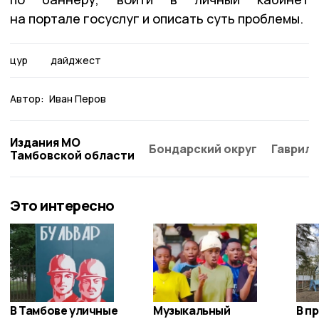
на портале госуслуг и описать суть проблемы.
цур
дайджест
Автор:
Иван Перов
Издания МО
Бондарский округ
Гаврило
Тамбовской области
Это интересно
В Тамбове уличные
Музыкальный
В п