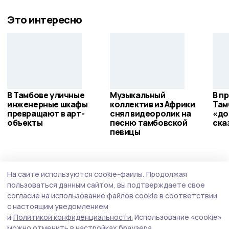
Это интересно
В Тамбове уличные
Музыкальный
В п
инженерные шкафы
коллектив из Африки
Там
превращают в арт-
снял видеоролик на
«до
объекты
песню тамбовской
ска
певицы
Общество
Вчера, 19:17
На сайте используются cookie-файлы.
Продолжая
Евгений Первышов поздравил тамбовских
пользоваться данным сайтом, вы подтверждаете свое
строителей с профессиональным
согласие на использование файлов cookie в соответствии
с настоящим уведомлением
праздником
и
Политикой конфиденциальности.
Использование «cookie»
Сегодня в Тамбовской области работает порядка 1,3
можно отменить в настройках браузера.