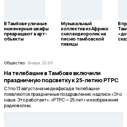
В Тамбове уличные
Музыкальный
В п
инженерные шкафы
коллектив из Африки
Там
превращают в арт-
снял видеоролик на
«до
объекты
песню тамбовской
ска
певицы
Общество
Вчера, 22:03
На телебашне в Тамбове включили
праздничную подсветку к 25-летию РТРС
С 1 по 13 августа на медиафасаде телебашни
появляются праздничные поздравления, надписи «Это
наше. Это работает», «РТРС — 25 лет» и изображения
радиоволны.