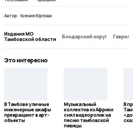
Автор:
Ксения Юрлова
Издания МО
Бондарский округ
Гаврило
Тамбовской области
Это интересно
В Тамбове уличные
Музыкальный
В п
инженерные шкафы
коллектив из Африки
Там
превращают в арт-
снял видеоролик на
«до
объекты
песню тамбовской
ска
певицы