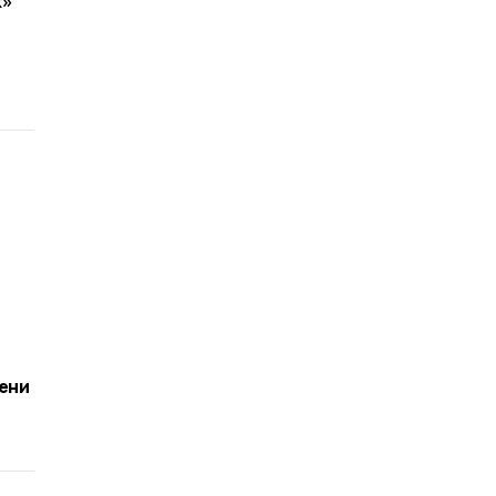
х»
ени