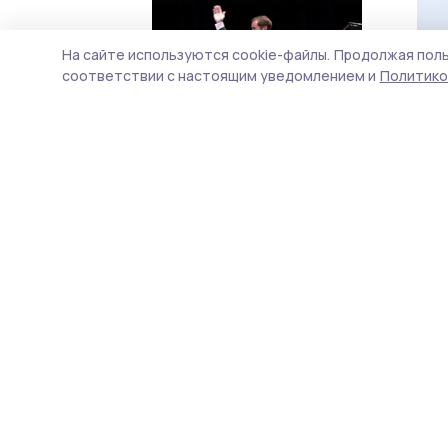
На сайте используются cookie-файлы.
Продолжая поль
соответствии с настоящим уведомлением и
Политико
Народный артист Николай
В Ж
Луганский открыл
мем
Рахманиновский фестиваль в
гер
Тамбове
2 апреля 2025, 08:02
3 ма
В Тамбове планируют открыть
В М