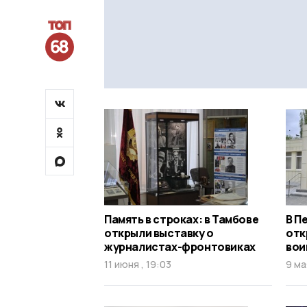
Память в строках: в Тамбове
В П
открыли выставку о
отк
журналистах-фронтовиках
вои
11 июня , 19:03
9 ма