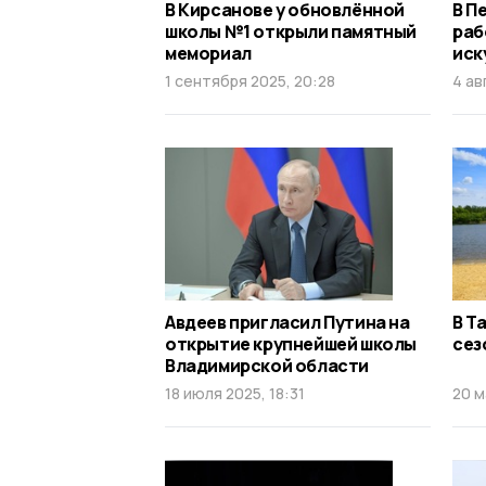
В Кирсанове у обновлëнной
В П
школы №1 открыли памятный
раб
мемориал
иск
1 сентября 2025, 20:28
4 ав
Авдеев пригласил Путина на
В Т
открытие крупнейшей школы
сез
Владимирской области
18 июля 2025, 18:31
20 м