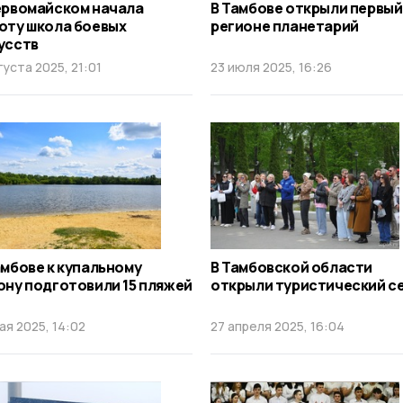
ервомайском начала
В Тамбове открыли первый
оту школа боевых
регионе планетарий
усств
густа 2025, 21:01
23 июля 2025, 16:26
амбове к купальному
В Тамбовской области
ону подготовили 15 пляжей
открыли туристический с
ая 2025, 14:02
27 апреля 2025, 16:04