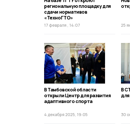
На базе ТГТУ откроют
Нов
региональную площадку для
отк
сдачи нормативов
«ТехноГТО»
17 февраля , 14:07
25 я
В Тамбовской области
В С
открыли Центр для развития
для
адаптивного спорта
4 декабря 2025, 19:05
30 о