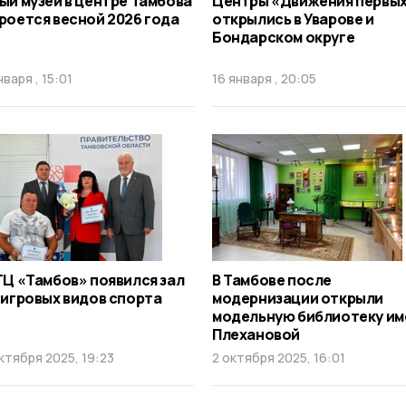
ый музей в центре Тамбова
Центры «Движения первы
роется весной 2026 года
открылись в Уварове и
Бондарском округе
нваря , 15:01
16 января , 20:05
ТЦ «Тамбов» появился зал
В Тамбове после
 игровых видов спорта
модернизации открыли
модельную библиотеку им
Плехановой
ктября 2025, 19:23
2 октября 2025, 16:01