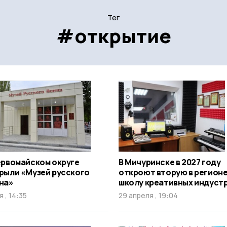
Тег
#открытие
ервомайском округе
В Мичуринске в 2027 году
рыли «Музей русского
откроют вторую в регион
на»
школу креативных индуст
я , 14:35
29 апреля , 19:04