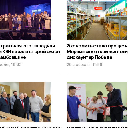
тральная юго-западная
Экономить стало проще: в
а КВН начала второй сезон
Моршанске открылся нов
Тамбовщине
дискаунтер Победа
реля , 19:32
20 февраля , 11:59