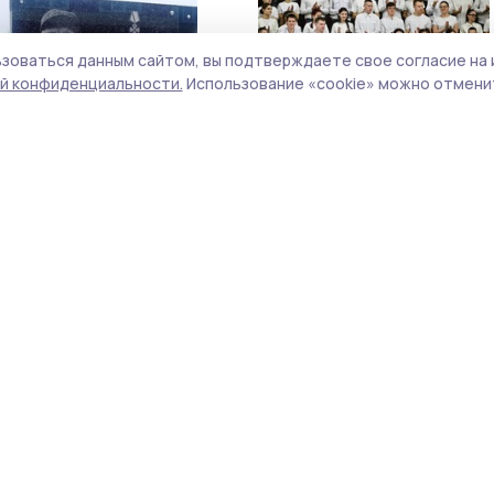
зоваться данным сайтом, вы подтверждаете свое согласие на 
й конфиденциальности.
Использование «cookie» можно отменит
ердевском округе открыли
В Тамбове открыли
ориальную доску в честь
региональный этап
оя-земляка
чемпионата профмастерс
рта 2025, 08:01
25 февраля 2025, 14:01
оршанском округе
В Тамбове после