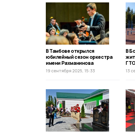
В Тамбове открылся
В Б
юбилейный сезон оркестра
жит
имени Рахманинова
ГТ
19 сентября 2025, 15:33
13 с