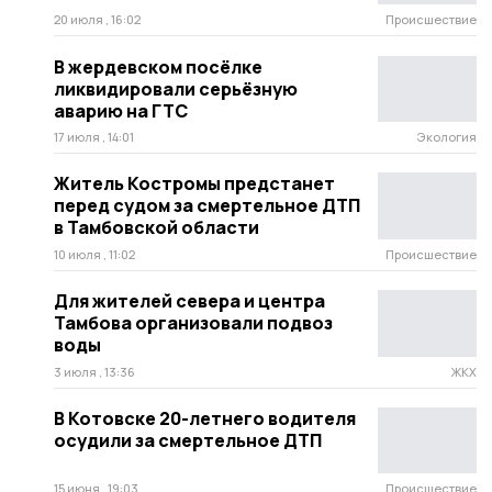
20 июля , 16:02
Происшествие
В жердевском посёлке
ликвидировали серьёзную
аварию на ГТС
17 июля , 14:01
Экология
Житель Костромы предстанет
перед судом за смертельное ДТП
в Тамбовской области
10 июля , 11:02
Происшествие
Для жителей севера и центра
Тамбова организовали подвоз
воды
3 июля , 13:36
ЖКХ
В Котовске 20-летнего водителя
осудили за смертельное ДТП
15 июня , 19:03
Происшествие