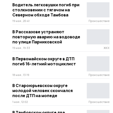
Водитель легковушки погиб при
столкновении с тягачом на
Северном обходе Тамбова
19 мая , 20:41
Происшествие
В Рассказове устраняют
повторную аварию на водоводе
по улице Парниковской
19 мая , 19:33
ЖКХ
В Первомайском округе в ДТП
погиб 16-летний мотоциклист
18 мая , 13:19
Происшествие
В Староюрьевском округе
молодой человек скончался
после ДТП на мопеде
1 мая , 12:02
Происшествие
В Тамбовском округе два