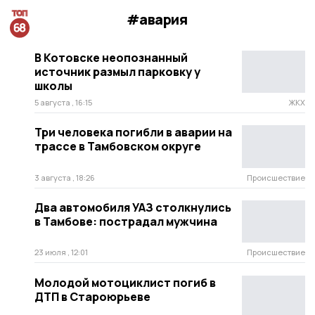
#авария
В Котовске неопознанный
источник размыл парковку у
школы
5 августа , 16:15
ЖКХ
Три человека погибли в аварии на
трассе в Тамбовском округе
3 августа , 18:26
Происшествие
Два автомобиля УАЗ столкнулись
в Тамбове: пострадал мужчина
23 июля , 12:01
Происшествие
Молодой мотоциклист погиб в
ДТП в Староюрьеве