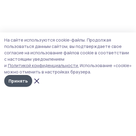
На сайте используются cookie-файлы.
Продолжая
пользоваться данным сайтом, вы подтверждаете свое
согласие на использование файлов cookie в соответствии
с настоящим уведомлением
и
Политикой конфиденциальности.
Использование «cookie»
можно отменить в настройках браузера.
Принять
РИА «ТОП68» -
Политика
конфиденциальности
новости
На сайте используются
Тамбова и
cookie-файлы. Продолжая
пользоваться данным
области