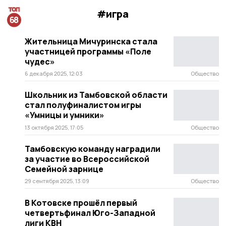
#игра
Жительница Мичуринска стала
участницей программы «Поле
чудес»
6 декабря 2025, 12:03
Общество
Школьник из Тамбовской области
стал полуфиналистом игры
«Умницы и умники»
13 октября 2025, 17:05
Общество
Тамбовскую команду наградили
за участие во Всероссийской
Семейной зарнице
29 сентября 2025, 13:09
Общество
В Котовске прошёл первый
четвертьфинал Юго-Западной
лиги КВН