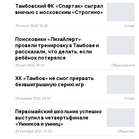
Тамбовский ФК «Спартак» сыграл
вничью с московским «Строгино»
30 июля 2022, 18:20
Спорт
Поисковики «ЛизаАлерт»
провели тренировку в Тамбове и
рассказали, что делать, если
ребёнок потерялся
25 мая 2022, 18:03
Образование
ХК «Тамбов» не смог прервать
безвыигрышную серию игр
29 января 2022, 20:57
Спорт
Первомайский школьник успешно
выступил в четвертьфинале
«Умников и умниц»
23 октября 2021, 13:03
Общество