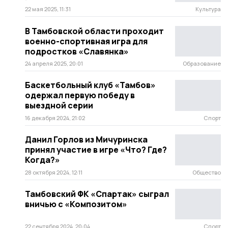
22 мая 2025, 11:31
Культура
В Тамбовской области проходит
военно-спортивная игра для
подростков «Славянка»
24 апреля 2025, 20:01
Образование
Баскетбольный клуб «Тамбов»
одержал первую победу в
выездной серии
16 декабря 2024, 21:02
Спорт
Данил Горлов из Мичуринска
принял участие в игре «Что? Где?
Когда?»
28 октября 2024, 12:11
Общество
Тамбовский ФК «Спартак» сыграл
вничью с «Композитом»
22 сентября 2024, 20:04
Спорт