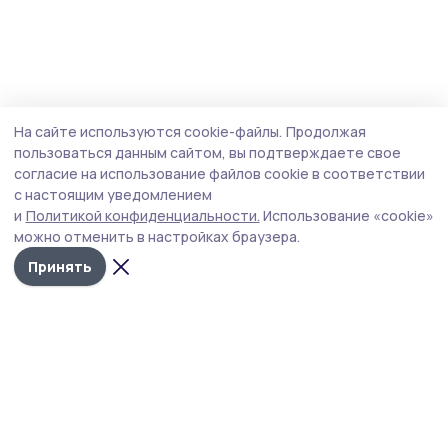
На сайте используются cookie-файлы.
Продолжая
пользоваться данным сайтом, вы подтверждаете свое
согласие на использование файлов cookie в соответствии
с настоящим уведомлением
и
Политикой конфиденциальности.
Использование «cookie»
можно отменить в настройках браузера.
Принять
РИА «ТОП68» -
Политика
конфиденциальности
новости
На сайте используются
Тамбова и
cookie-файлы. Продолжая
пользоваться данным
области