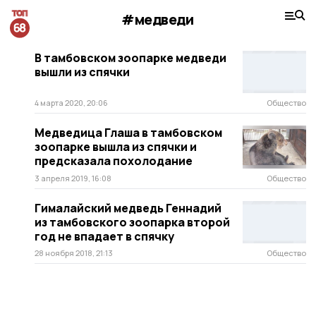
#медведи
В тамбовском зоопарке медведи
вышли из спячки
4 марта 2020, 20:06
Общество
Медведица Глаша в тамбовском
зоопарке вышла из спячки и
предсказала похолодание
3 апреля 2019, 16:08
Общество
Гималайский медведь Геннадий
из тамбовского зоопарка второй
год не впадает в спячку
28 ноября 2018, 21:13
Общество