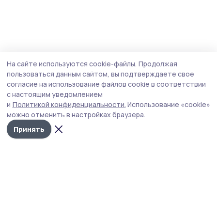
На сайте используются cookie-файлы.
Продолжая
пользоваться данным сайтом, вы подтверждаете свое
согласие на использование файлов cookie в соответствии
с настоящим уведомлением
и
Политикой конфиденциальности.
Использование «cookie»
можно отменить в настройках браузера.
Принять
РИА «ТОП68» -
Политика
конфиденциальности
новости
На сайте используются
Тамбова и
cookie-файлы. Продолжая
пользоваться данным
области