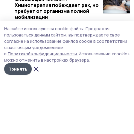
Химиотерапия побеждает рак, но
требует от организма полной
мобилизации
7 марта 2020, 11:01
Здравоохранение
На сайте используются cookie-файлы.
Продолжая
пользоваться данным сайтом, вы подтверждаете свое
Тамбовские врачи изучили в
согласие на использование файлов cookie в соответствии
Москве новые подходы к
с настоящим уведомлением
лечению онкозаболеваний
и
Политикой конфиденциальности.
Использование «cookie»
28 февраля 2020, 20:00
Здравоохранение
можно отменить в настройках браузера.
Тамбовчане могут помочь детям
Принять
с онкологическими
заболеваниями
31 января 2020, 13:30
Общество
В Уварове заработает центр
онкологической помощи
15 января 2020, 10:30
Здравоохранение
Шесть центров амбулаторной