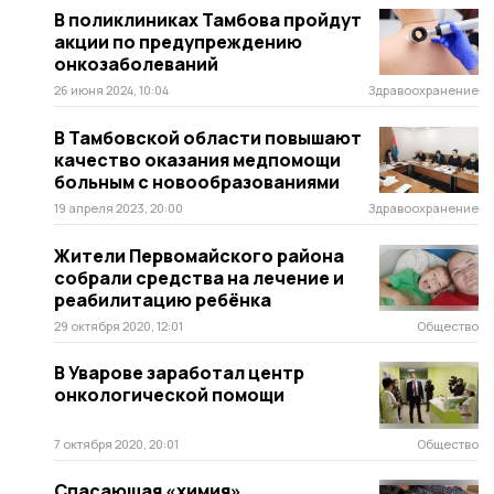
В поликлиниках Тамбова пройдут
акции по предупреждению
онкозаболеваний
26 июня 2024, 10:04
Здравоохранение
В Тамбовской области повышают
качество оказания медпомощи
больным с новообразованиями
19 апреля 2023, 20:00
Здравоохранение
Жители Первомайского района
собрали средства на лечение и
реабилитацию ребёнка
29 октября 2020, 12:01
Общество
В Уварове заработал центр
онкологической помощи
7 октября 2020, 20:01
Общество
Спасающая «химия».