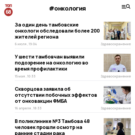
#онкология
За один день тамбовские
онкологи обследовали более 200
жителей региона
6 июля , 19:04
Здравоохранение
У шести тамбовчан выявили
подозрение на онкологию во
время профилактики
15 мая , 10:33
Здравоохранение
Скворцова заявила об
отсутствии побочных эффектов
от онковакцин ФМБА
16 апреля , 18:33
Здравоохранение
В поликлинике №3 Тамбова 48
человек прошли осмотр на
ранние стадии рака