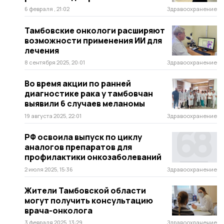
6 февраля , 21:02
Здравоохранение
Тамбовские онкологи расширяют
возможности применения ИИ для
лечения
8 сентября 2025, 20:01
Здравоохранение
Во время акции по ранней
диагностике рака у тамбовчан
выявили 6 случаев меланомы
19 августа 2025, 22:01
Здравоохранение
РФ освоила выпуск по циклу
аналогов препаратов для
профилактики онкозаболеваний
2 июля 2025, 15:36
Здравоохранение
Жители Тамбовской области
могут получить консультацию
врача-онколога
3 февраля 2025, 13:29
Здравоохранение