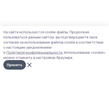
На сайте используются cookie-файлы.
Продолжая
пользоваться данным сайтом, вы подтверждаете свое
согласие на использование файлов cookie в соответствии
с настоящим уведомлением
и
Политикой конфиденциальности.
Использование «cookie»
можно отменить в настройках браузера.
Принять
РИА «ТОП68» -
Политика
конфиденциальности
новости
На сайте используются
Тамбова и
cookie-файлы. Продолжая
пользоваться данным
области