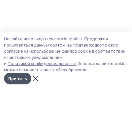
На сайте используются cookie-файлы.
Продолжая
пользоваться данным сайтом, вы подтверждаете свое
согласие на использование файлов cookie в соответствии
с настоящим уведомлением
и
Политикой конфиденциальности.
Использование «cookie»
можно отменить в настройках браузера.
Принять
РИА «ТОП68» -
Политика
конфиденциальности
новости
На сайте используются
Тамбова и
cookie-файлы. Продолжая
пользоваться данным
области