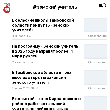
#земский учитель
В сельские школы Тамбовской
области придут 16 «земских
учителей»
18 января , 15:02
Образование
На программу «Земский учитель»
в 2026 году направят более 1,1
млрд рублей
15 января , 15:34
Образование
В Тамбовской области в трëх
школах открыты вакансии
земского учителя
13 июня 2024, 08:06
Образование
В сельской школе Кирсановского
района работает земский
учитель английского языка