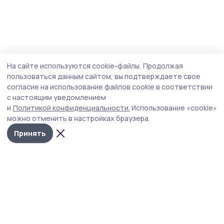
На сайте используются cookie-файлы.
Продолжая
пользоваться данным сайтом, вы подтверждаете свое
согласие на использование файлов cookie в соответствии
с настоящим уведомлением
и
Политикой конфиденциальности.
Использование «cookie»
можно отменить в настройках браузера.
Принять
РИА «ТОП68» -
Политика
конфиденциальности
новости
На сайте используются
Тамбова и
cookie-файлы. Продолжая
пользоваться данным
области