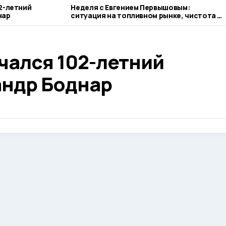
2-летний
Неделя с Евгением Первышовым:
нар
ситуация на топливном рынке, чистота в
городе и приоритеты образования
чался 102-летний
андр Боднар