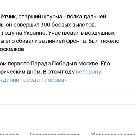
лётчик, старший штурман полка дальней
ны он совершил 300 боевых вылетов.
 году на Украине. Участвовал в воздушных
ы его сбивали за линией фронта. Был тяжело
 осколков.
ом первого Парада Победы в Москве. Его
орическим днём. В этом году
ветерану
ажданин города Тамбова»
.
й округ
Гавриловский округ
Жердевский окру