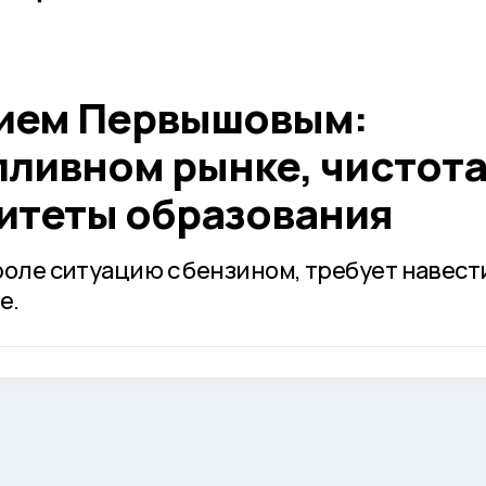
нием Первышовым:
пливном рынке, чистота
ритеты образования
роле ситуацию с бензином, требует навест
е.