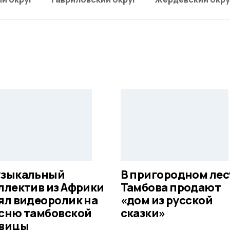
зыкальный
В пригородном лес
ллектив из Африки
Тамбова продают
ял видеоролик на
«дом из русской
сню тамбовской
сказки»
вицы