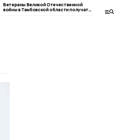
Ветераны Великой Отечественной
Шествие «Бессм
войны в Тамбовской области получат
году пройдёт в
единовременные выплаты ко Дню
Победы