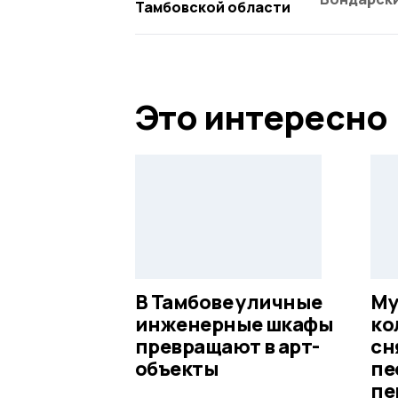
Тамбовской области
Это интересно
В Тамбове уличные
Му
инженерные шкафы
ко
превращают в арт-
сн
объекты
пе
пе