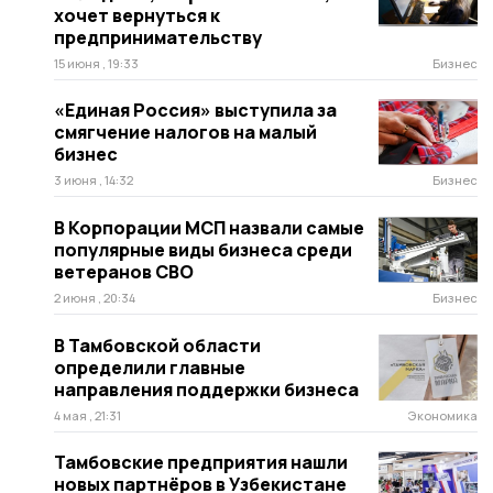
хочет вернуться к
предпринимательству
15 июня , 19:33
Бизнес
«Единая Россия» выступила за
смягчение налогов на малый
бизнес
3 июня , 14:32
Бизнес
В Корпорации МСП назвали самые
популярные виды бизнеса среди
ветеранов СВО
2 июня , 20:34
Бизнес
В Тамбовской области
определили главные
направления поддержки бизнеса
4 мая , 21:31
Экономика
Тамбовские предприятия нашли
новых партнёров в Узбекистане