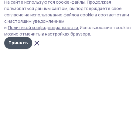
На сайте используются cookie-файлы.
Продолжая
сортов пионов в Малиновке
пользоваться данным сайтом, вы подтверждаете свое
согласие на использование файлов cookie в соответствии
9 июля 2025, 17:05
АПК
с настоящим уведомлением
и
Политикой конфиденциальности.
Использование «cookie»
Маркетплейсы создали новые
можно отменить в настройках браузера.
рабочие места и снизили
миграционный отток в регионе
Принять
4 июля 2025, 18:03
Экономика
Бизнес и экономика
адаптируются к высоким
процентным ставкам
3 июля 2025, 15:54
Экономика
В Тамбовской области появится
АгроБиоТехнопарк
27 июня 2025, 20:30
АПК
Тамбовчанка получила грант и
развивает семейное дело в