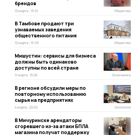
брендов
15 марта , 13:01
Общество
В Тамбове продают три
узнаваемых заведения
общественного питания
12 марта , 13:30
Общество
Мишустин: сервисы для бизнеса
должны быть одинаково
доступны по всей стране
11 марта , 15:25
Экономика
В регионе обсудили меры по
повторному использованию
сырья на предприятиях
4 марта , 22:02
Экология
В Мичуринске арендаторы
сгоревшего из-за атаки БПЛА
магазина получат поддержку