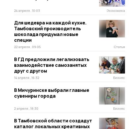
24 апреля , 10:03
Экономика
Для шедевра на каждой кухне.
Тамбовский производитель
шоколада придумал новые
специи
22 апреля , 09:05
Статья
В ГД предложили легализовать
взаимодействие самозанятых
друг с другом
14 апреля , 16:32
Бизнес
В Мичуринске выбрали главные
сувениры города
2 апреля , 18:30
Бизнес
В Тамбовской области создадут
каталог локальных креативных