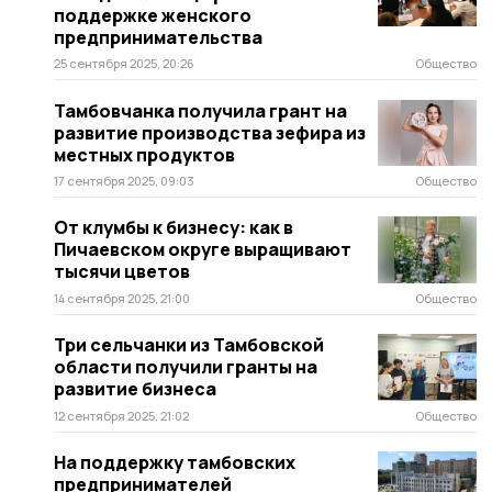
поддержке женского
предпринимательства
25 сентября 2025, 20:26
Общество
Тамбовчанка получила грант на
развитие производства зефира из
местных продуктов
17 сентября 2025, 09:03
Общество
От клумбы к бизнесу: как в
Пичаевском округе выращивают
тысячи цветов
14 сентября 2025, 21:00
Общество
Три сельчанки из Тамбовской
области получили гранты на
развитие бизнеса
12 сентября 2025, 21:02
Общество
На поддержку тамбовских
предпринимателей