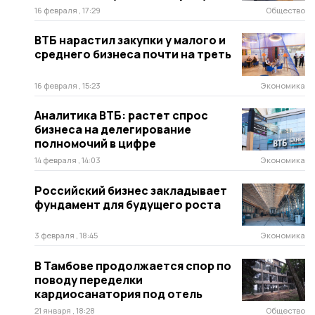
16 февраля , 17:29
Общество
ВТБ нарастил закупки у малого и
среднего бизнеса почти на треть
16 февраля , 15:23
Экономика
Аналитика ВТБ: растет спрос
бизнеса на делегирование
полномочий в цифре
14 февраля , 14:03
Экономика
Российский бизнес закладывает
фундамент для будущего роста
3 февраля , 18:45
Экономика
В Тамбове продолжается спор по
поводу переделки
кардиосанатория под отель
21 января , 18:28
Общество