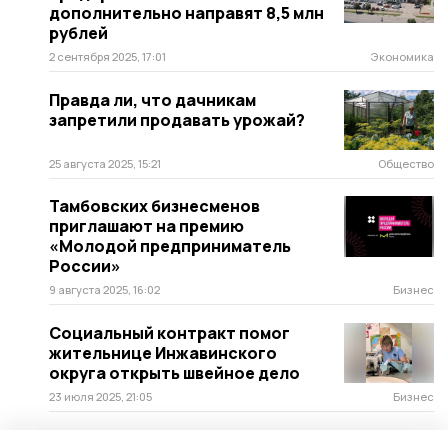
дополнительно направят 8,5 млн
рублей
2 сентября 2025, 17:01
Экономика
Правда ли, что дачникам
запретили продавать урожай?
25 августа 2025, 15:21
Общество
Тамбовских бизнесменов
приглашают на премию
«Молодой предприниматель
России»
9 августа 2025, 16:02
Бизнес
Социальный контракт помог
жительнице Инжавинского
округа открыть швейное дело
23 июля 2025, 21:05
Бизнес
Тамбовчанин выращивает 11