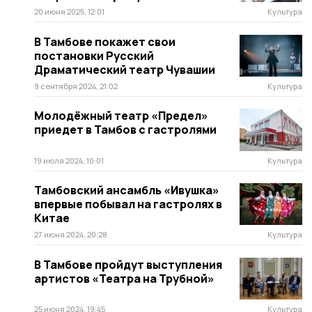
20 июня 2025, 12:01
Культура
В Тамбове покажет свои
постановки Русский
Драматический театр Чувашии
9 сентября 2024, 21:02
Культура
Молодёжный театр «Предел»
приедет в Тамбов с гастролями
19 июля 2024, 10:01
Культура
Тамбовский ансамбль «Ивушка»
впервые побывал на гастролях в
Китае
27 июня 2024, 20:28
Культура
В Тамбове пройдут выступления
артистов «Театра на Трубной»
25 июня 2024, 19:45
Культура