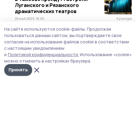
Луганского и Рязанского
драматических театров
24 мая 2023, 16:00
Культура
На сайте используются cookie-файлы.
Продолжая
Театры из Тамбовской области
пользоваться данным сайтом, вы подтверждаете свое
примут участие в «Больших
согласие на использование файлов cookie в соответствии
гастролях-2022»
с настоящим уведомлением
14 марта 2022, 11:05
Культура
и
Политикой конфиденциальности.
Использование «cookie»
можно отменить в настройках браузера.
В Тамбове пройдут «Большие
гастроли» Ивановского
Принять
драмтеатра
21 октября 2021, 15:00
Культура
Владимирский театр покажет в
Тамбове три спектакля
23 октября 2020, 10:12
Культура
Калужский театр выступит в
Тамбове с гастролями