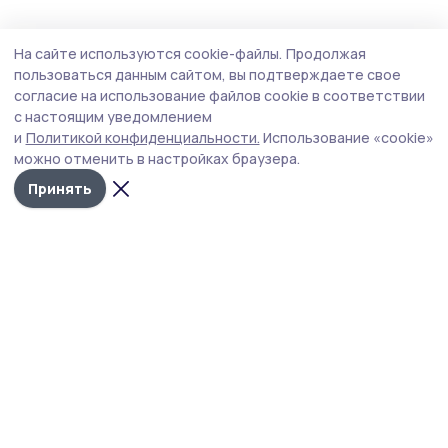
На сайте используются cookie-файлы.
Продолжая
пользоваться данным сайтом, вы подтверждаете свое
согласие на использование файлов cookie в соответствии
с настоящим уведомлением
и
Политикой конфиденциальности.
Использование «cookie»
можно отменить в настройках браузера.
Принять
РИА «ТОП68» -
Политика
конфиденциальности
новости
На сайте используются
Тамбова и
cookie-файлы. Продолжая
пользоваться данным
области
сайтом, вы
подтверждаете свое
Учредитель и издатель
согласие на
использование файлов
ООО «Издательский дом
cookie в соответствии с
«Тамбов»