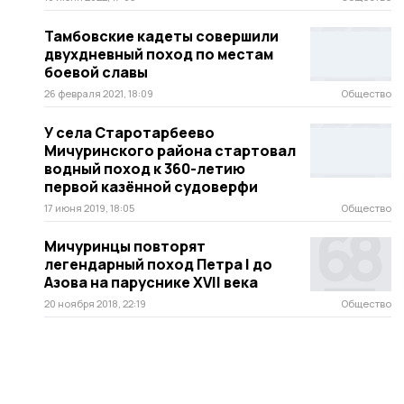
Тамбовские кадеты совершили
двухдневный поход по местам
боевой славы
26 февраля 2021, 18:09
Общество
У села Старотарбеево
Мичуринского района стартовал
водный поход к 360-летию
первой казённой судоверфи
17 июня 2019, 18:05
Общество
Мичуринцы повторят
легендарный поход Петра I до
Азова на паруснике XVII века
20 ноября 2018, 22:19
Общество