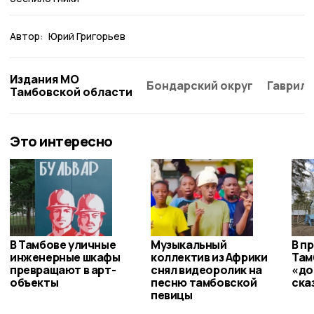
Автор:
Юрий Григорьев
Издания МО
Бондарский округ
Гаврило
Тамбовской области
Это интересно
В Тамбове уличные
Музыкальный
В п
инженерные шкафы
коллектив из Африки
Там
превращают в арт-
снял видеоролик на
«до
объекты
песню тамбовской
ска
певицы