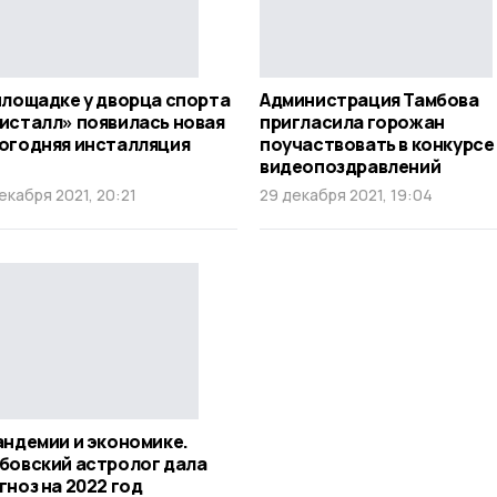
площадке у дворца спорта
Администрация Тамбова
исталл» появилась новая
пригласила горожан
огодняя инсталляция
поучаствовать в конкурсе
видеопоздравлений
екабря 2021, 20:21
29 декабря 2021, 19:04
андемии и экономике.
бовский астролог дала
гноз на 2022 год