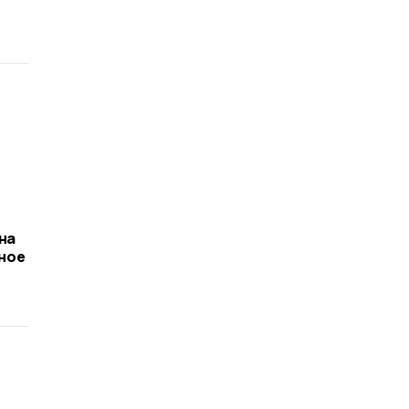
на
рное