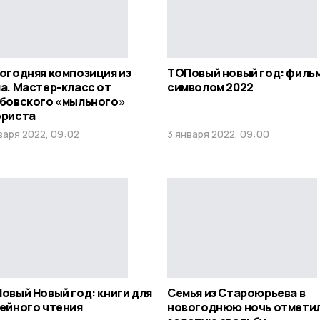
огодняя композиция из
ТОПовый новый год: филь
а. Мастер-класс от
символом 2022
бовского «мыльного»
риста
варя 2022, 09:02
3 января 2022, 09:00
овый Новый год: книги для
Семья из Староюрьева в
ейного чтения
новогоднюю ночь отмети