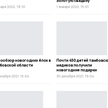
золотую свадьбу
варя 2022, 19:10
1 января 2022, 15:01
ообзор новогодних ёлок в
Почти 450 детей тамбовск
бовской области
медиков получили
новогодние подарки
екабря 2021, 15:04
30 декабря 2021, 19:04