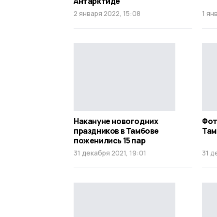
Антарктиде
2 января 2022, 15:08
1 ян
Накануне новогодних
Фот
праздников в Тамбове
Там
поженились 15 пар
31 декабря 2021, 19:01
31 д