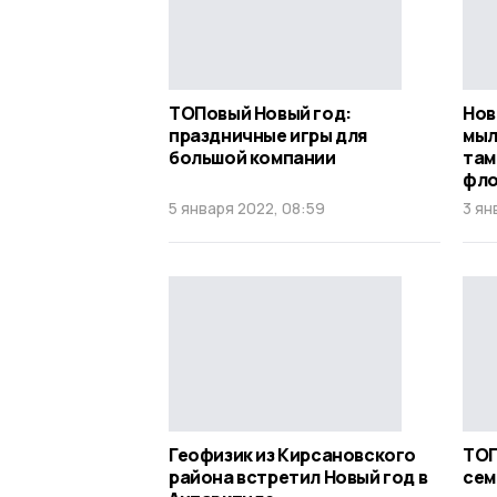
ТОПовый Новый год:
Нов
праздничные игры для
мыл
большой компании
там
фло
5 января 2022, 08:59
3 ян
Геофизик из Кирсановского
ТОП
района встретил Новый год в
сем