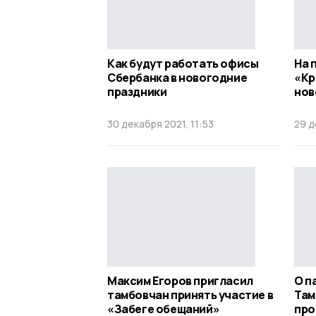
Как будут работать офисы
На 
Сбербанка в новогодние
«Кр
праздники
нов
30 декабря 2021, 11:53
29 д
Максим Егоров пригласил
О п
тамбовчан принять участие в
Там
«Забеге обещаний»
про