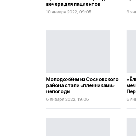
вечера для пациентов
10 января 2022, 09:05
9 ян
Молодожёны из Сосновского
«Ёл
района стали «пленниками»
меч
непогоды
Пер
6 января 2022, 19:06
6 ян