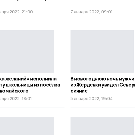
варя 2022, 21:00
7 января 2022, 09:01
ка желаний» исполнила
В новогоднюю ночь мужчи
ту школьницы из посёлка
из Жердевки увидел Севе
вомайского
сияние
варя 2022, 18:01
5 января 2022, 19:04