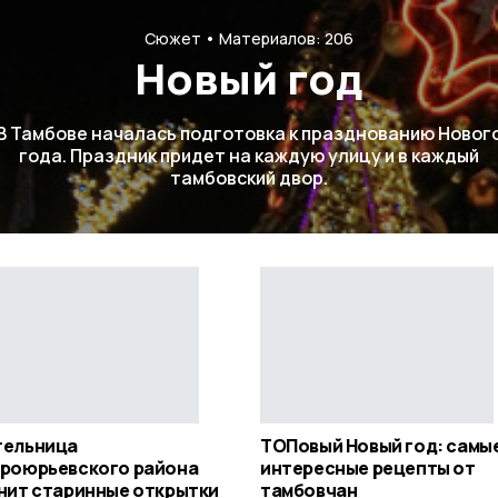
Сюжет
Материалов: 206
Новый год
В Тамбове началась подготовка к празднованию Новог
года. Праздник придет на каждую улицу и в каждый
тамбовский двор.
ельница
ТОПовый Новый год: самы
роюрьевского района
интересные рецепты от
нит старинные открытки
тамбовчан