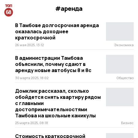
#аренда
В Тамбове долгосрочная аренда
оказалась доходнее
краткосрочной
26 мая 2025, 13:12
Экономика
В администрации Тамбова
объяснили, почему сдают в
аренду новые автобусы 8 и 8с
30 марта 2025, 18:02
Общество
Домклик рассказал, сколько
обойдется снять квартиру рядом
с главными
достопримечательностями
Тамбова на школьные каникулы
25 марта 2025, 08:18
Бизнес
Стоимость краткосрочной