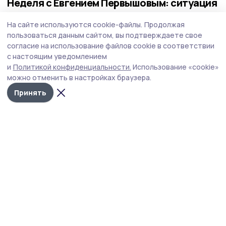
Неделя с Евгением Первышовым: ситуация
на топливном рынке, чистота в городе и
На сайте используются cookie-файлы.
Продолжая
приоритеты образования
пользоваться данным сайтом, вы подтверждаете свое
Губернатор держит на контроле ситуацию с бензином,
согласие на использование файлов cookie в соответствии
требует навести порядок с мусором в Тамбове.
с настоящим уведомлением
и
Политикой конфиденциальности.
Использование «cookie»
можно отменить в настройках браузера.
Принять
Фото: Павел Васильев