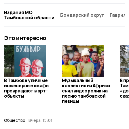
Издания МО
Бондарский округ
Гаврило
Тамбовской области
Это интересно
В Тамбове уличные
Музыкальный
В п
инженерные шкафы
коллектив из Африки
Там
превращают в арт-
снял видеоролик на
«до
объекты
песню тамбовской
ска
певицы
Общество
Вчера, 15:01