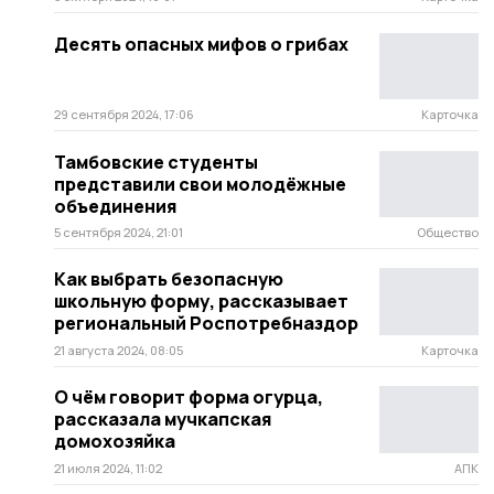
Десять опасных мифов о грибах
29 сентября 2024, 17:06
Карточка
Тамбовские студенты
представили свои молодёжные
объединения
5 сентября 2024, 21:01
Общество
Как выбрать безопасную
школьную форму, рассказывает
региональный Роспотребназдор
21 августа 2024, 08:05
Карточка
О чём говорит форма огурца,
рассказала мучкапская
домохозяйка
21 июля 2024, 11:02
АПК